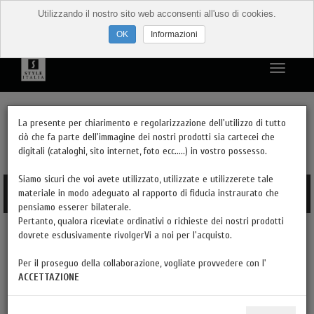
Utilizzando il nostro sito web acconsenti all'uso di cookies.
Informazioni
PRODOTTI PER STILI
La presente per chiarimento e regolarizzazione dell'utilizzo di tutto
ciò che fa parte dell'immagine dei nostri prodotti sia cartecei che
digitali (cataloghi, sito internet, foto ecc.....) in vostro possesso.
PRODOTTI PER TIPOLOGIA
Siamo sicuri che voi avete utilizzato, utilizzate e utilizzerete tale
materiale in modo adeguato al rapporto di fiducia instraurato che
DESIGN E MODERNO
pensiamo esserer bilaterale.
Pertanto, qualora riceviate ordinativi o richieste dei nostri prodotti
FINITURE
dovrete esclusivamente rivolgerVi a noi per l'acquisto.
Per il proseguo della collaborazione, vogliate provvedere con l'
HAI LA PARTITA IVA?
ACCETTAZIONE
CATALOGHI