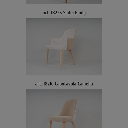
art. 1822S Sedia Emily
art. 1821C Capotavola Camelia