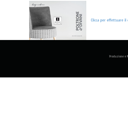
Clicca per effettuare 
Produzione e M