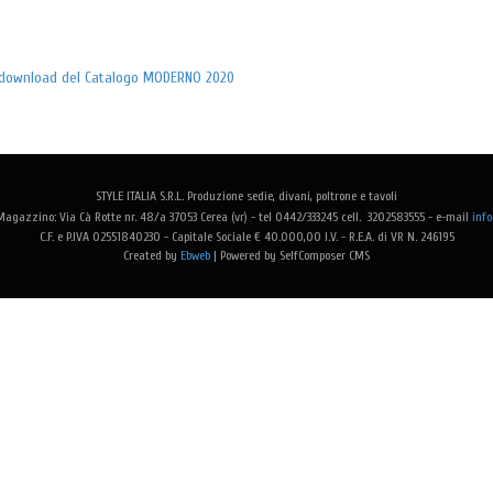
il download del Catalogo MODERNO 2020
STYLE ITALIA S.R.L. Produzione sedie, divani, poltrone e tavoli
agazzino: Via Cà Rotte nr. 48/a 37053 Cerea (vr) - tel 0442/333245 cell. 3202583555 -
e-mail
info
C.F. e P.IVA 02551840230 - Capitale Sociale € 40.000,00 I.V. - R.E.A. di VR N. 246195
Created by
Ebweb
| Powered by SelfComposer CMS