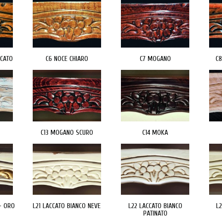
ICATO
C6 NOCE CHIARO
C7 MOGANO
C8
C13 MOGANO SCURO
C14 MOKA
+ ORO
L21 LACCATO BIANCO NEVE
L22 LACCATO BIANCO
L
PATINATO