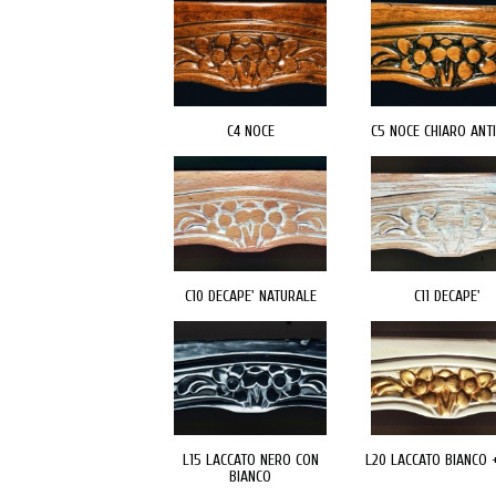
C4 NOCE
C5 NOCE CHIARO ANT
C10 DECAPE' NATURALE
C11 DECAPE'
L15 LACCATO NERO CON
L20 LACCATO BIANCO 
BIANCO