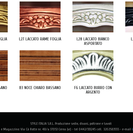
GLIA
L27 LACCATO RAME FOGLIA
L28 LACCATO BIANCO
L
ASPORTATO
SANO
B3 NOCE CHIARO BASSANO
F6 LACCATO BURRO CON
ARGENTO
STYLE ITALIA S.R.L. Produzione sedie, divani, poltrone e tavoli
e Magazzino: Via Cà Rotte nr. 48/a 37053 Cerea (vr) - tel 0442/333245 cell. 3202583555 -
e-mail