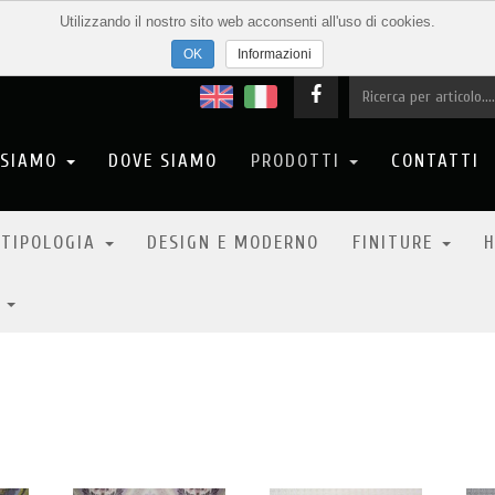
Utilizzando il nostro sito web acconsenti all'uso di cookies.
Informazioni
 SIAMO
DOVE SIAMO
PRODOTTI
CONTATTI
e per chiarimento e regolarizzazione dell'utilizzo di tutto ciò che fa parte dell
prodotti sia cartecei che digitali (cataloghi, sito internet, foto ecc.....) in vostro 
 TIPOLOGIA
DESIGN E MODERNO
FINITURE
H
ri che voi avete utilizzato, utilizzate e utilizzerete tale materiale in modo adeg
i fiducia instraurato che pensiamo esserer bilaterale.
6
qualora riceviate ordinativi o richieste dei nostri prodotti dovrete esclusivamen
a noi per l'acquisto.
seguo della collaborazione, vogliate provvedere con l'
ACCETTAZIONE