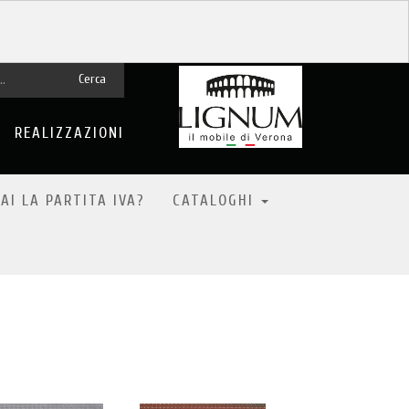
Cerca
REALIZZAZIONI
'immagine
possesso.
AI LA PARTITA IVA?
CATALOGHI
uato al
te
ACCETTO