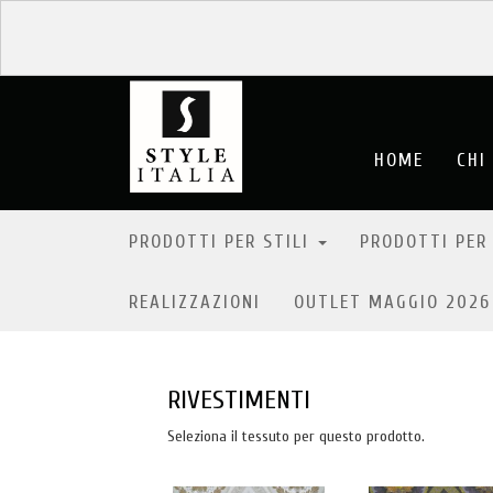
HOME
CHI
La present
dei nostri 
PRODOTTI PER STILI
PRODOTTI PER
Siamo sicu
rapporto d
REALIZZAZIONI
OUTLET MAGGIO 202
Pertanto, 
rivolgerVi 
Per il pro
RIVESTIMENTI
Seleziona il tessuto per questo prodotto.