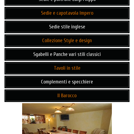
Sedie e capotavola Impero
Sedie stile inglese
Collezione Style e design
Sgabelli e Panche vari stili classici
Tavoli in stile
Complementi e specchiere
Il Barocco